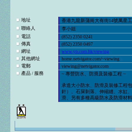
地址
香港九龍新蒲崗大有街14號萬星工
聯絡人
李小姐
電話
(852) 2350 0241
傳真
(852) 2350 0497
網址
www.yp.com.hk/viewing
其他網址
home.netvigator.com/~viewing
電郵
viewing@netvigator.com
產品 / 服務
~ 專營防水、防滑及裝修工程 ~
承造大小防水、防滑及裝修工程
針）、石屎剝落、伸縮縫、水缸
滑、另有多種高級防水及防滑材