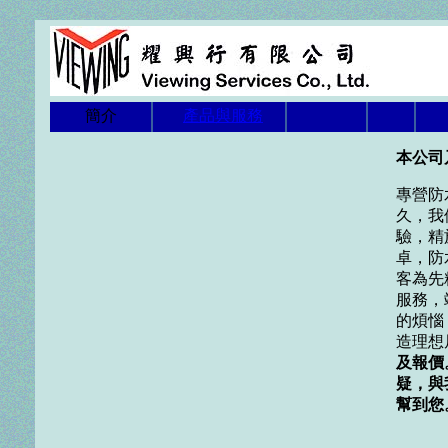
簡介
產品與服務
本公司
專營防
久，我
驗，精
卓，防
客為先
服務，
的煩惱
造理想
及報價
疑，與我
幫到您